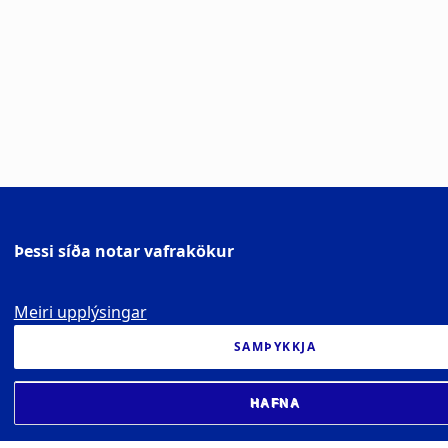
Þessi síða notar vafrakökur
Meiri upplýsingar
SAMÞYKKJA
HAFNA