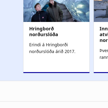
Erindi á Hringborði
Þve
norðurslóða árið 2017.
ran