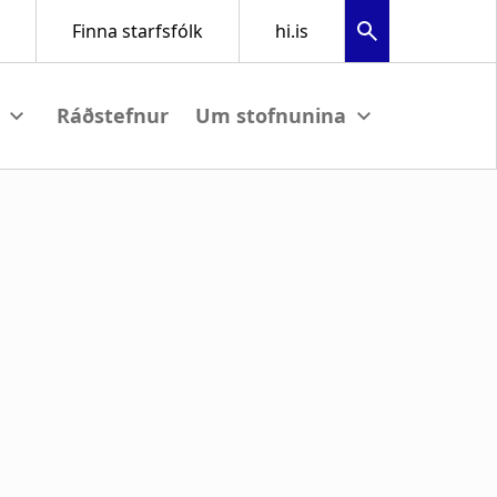
Ráðstefnur
ubmenu
View submenu