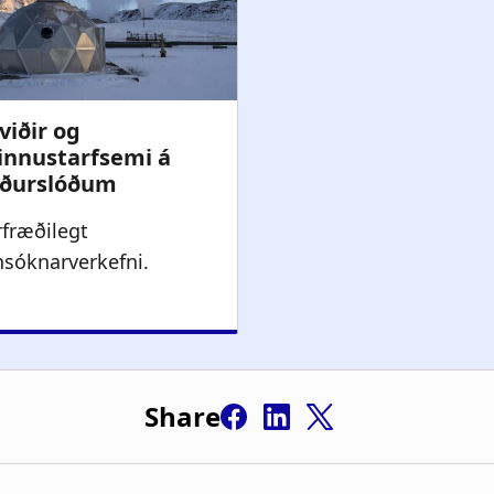
rfræðilegt
nsóknarverkefni.
Share