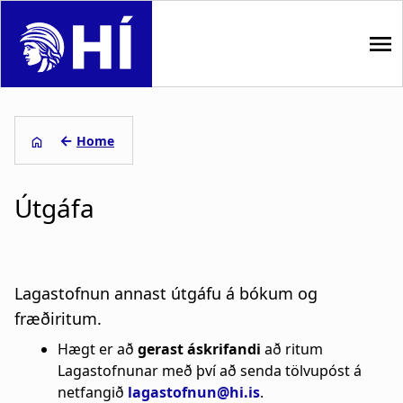
S
k
i
p
M
t
o
a
←
Home
m
i
B
a
i
Útgáfa
n
r
n
n
c
e
o
a
a
n
Lagastofnun annast útgáfu á bókum og
t
v
d
fræðiritum.
e
i
c
n
Hægt er að
gerast áskrifandi
að ritum
t
Lagastofnunar með því að senda tölvupóst á
g
r
netfangið
lagastofnun@hi.is
.