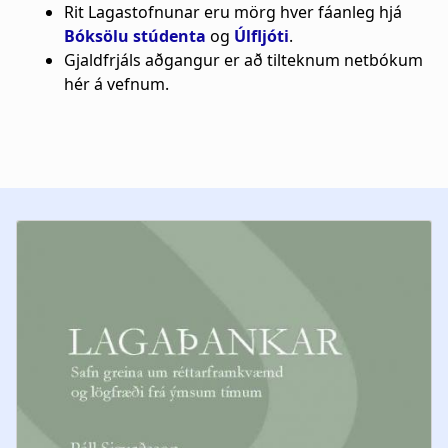
a
Rit Lagastofnunar eru mörg hver fáanleg hjá
u
Bóksölu stúdenta
og
Úlfljóti
.
t
m
Gjaldfrjáls aðgangur er að tilteknum netbókum
hér á vefnum.
i
b
o
n