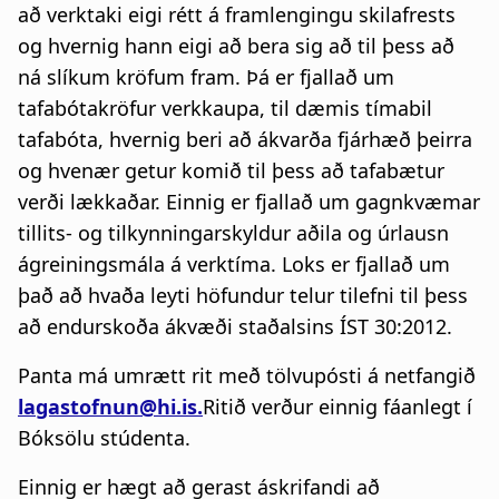
a
að verktaki eigi rétt á framlengingu skilafrests
og hvernig hann eigi að bera sig að til þess að
t
ná slíkum kröfum fram. Þá er fjallað um
i
tafabótakröfur verkkaupa, til dæmis tímabil
tafabóta, hvernig beri að ákvarða fjárhæð þeirra
o
og hvenær getur komið til þess að tafabætur
n
verði lækkaðar. Einnig er fjallað um gagnkvæmar
tillits- og tilkynningarskyldur aðila og úrlausn
ágreiningsmála á verktíma. Loks er fjallað um
það að hvaða leyti höfundur telur tilefni til þess
að endurskoða ákvæði staðalsins ÍST 30:2012.
Panta má umrætt rit með tölvupósti á netfangið
lagastofnun@hi.is.
Ritið verður einnig fáanlegt í
Bóksölu stúdenta.
Einnig er hægt að gerast áskrifandi að