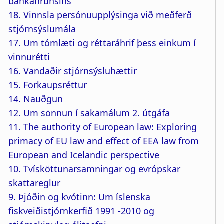
bankahrunsins
18. Vinnsla persónuupplýsinga við meðferð
stjórnsýslumála
17. Um tómlæti og réttaráhrif þess einkum í
vinnurétti
16. Vandaðir stjórnsýsluhættir
15. Forkaupsréttur
14. Nauðgun
12. Um sönnun í sakamálum 2. útgáfa
11. The authority of European law: Exploring
primacy of EU law and effect of EEA law from
European and Icelandic perspective
10. Tvísköttunarsamningar og evrópskar
skattareglur
9. Þjóðin og kvótinn: Um íslenska
fiskveiðistjórnkerfið 1991 -2010 og