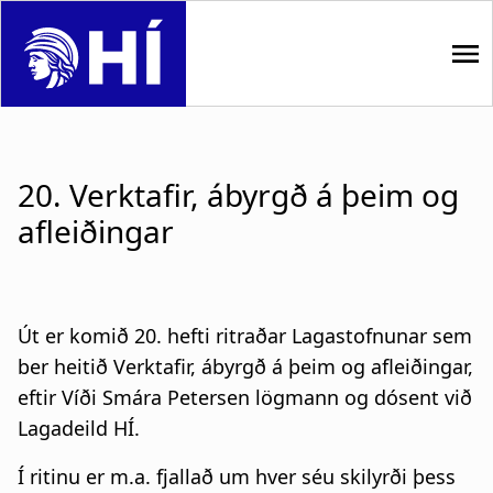
S
k
i
p
M
t
o
a
m
20. Verktafir, ábyrgð á þeim og
i
a
afleiðingar
i
n
n
n
c
o
a
Út er komið 20. hefti ritraðar Lagastofnunar sem
n
ber heitið Verktafir, ábyrgð á þeim og afleiðingar,
t
v
eftir Víði Smára Petersen lögmann og dósent við
e
i
n
Lagadeild HÍ.
t
g
Í ritinu er m.a. fjallað um hver séu skilyrði þess