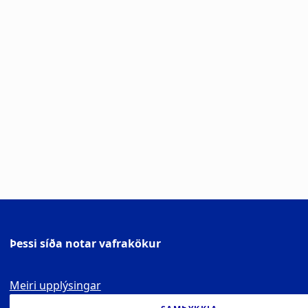
Þessi síða notar vafrakökur
Meiri upplýsingar