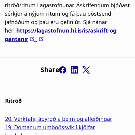
ritröð/ritum Lagastofnunar. Áskrifendum bjóðast
sérkjör á nýjum ritum og fá þau póstsend
jafnóðum og þau eru gefin út. Sjá nánar
hér:
https://lagastofnun.hi.is/is/askrift-og-
pantanir
Share
Ritröð
20. Verktafir, ábyrgð á þeim og afleiðingar
19. Dómar um umboðssvik í kjölfar