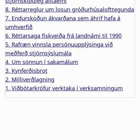
stjórnskipuleg álitaefni
8. Réttarreglur um losun gróðurhúsalofttegunda
7. Endurskoðun ákvarðana sem áhrif hafa á
umhverfið
6. Réttarsaga fiskveiða frá landnámi til 1990
5. Rafræn vinnsla persónuupplýsinga við
meðferð stjórnsýslumála
4. Um sönnun í sakamálum
3. Kynferðisbrot
2. Milliverðlagning
1. Viðbótarkröfur verktaka í verksamningum